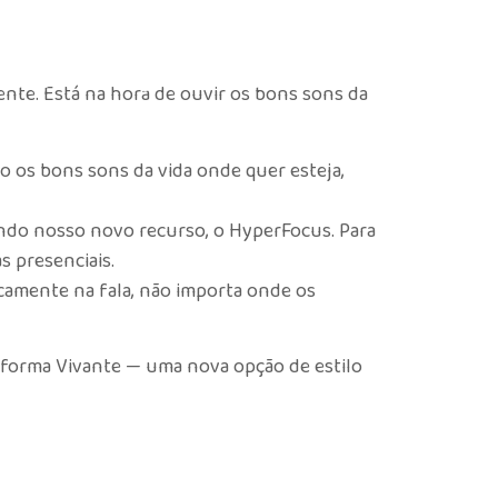
erviços
Perguntas Frequentes
Contatos
nte. Está na hora de ouvir os bons sons da
os bons sons da vida onde quer esteja,
ando nosso novo recurso, o HyperFocus. Para
s presenciais.
camente na fala, não importa onde os
taforma Vivante — uma nova opção de estilo