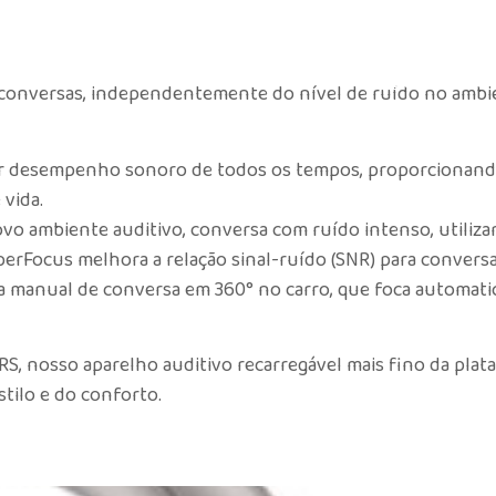
Sobre Nós
Produtos
S
s conversas, independentemente do nível de ruído no ambie
r desempenho sonoro de todos os tempos, proporcionando 
 vida.
ovo ambiente auditivo, conversa com ruído intenso, utiliz
perFocus melhora a relação sinal-ruído (SNR) para conversa
 manual de conversa em 360° no carro, que foca automati
RS, nosso aparelho auditivo recarregável mais fino da pla
tilo e do conforto.