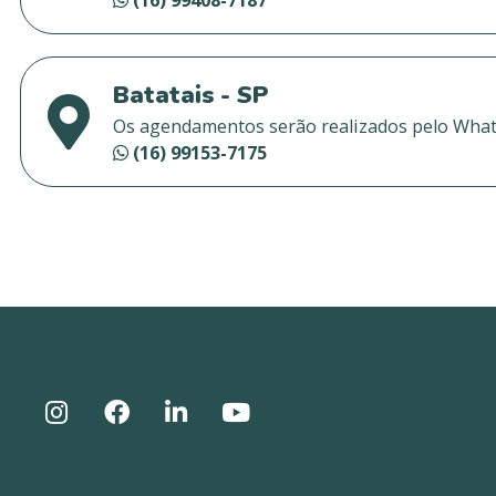
(16) 99408-7187
Batatais - SP
Os agendamentos serão realizados pelo Wha
(16) 99153-7175