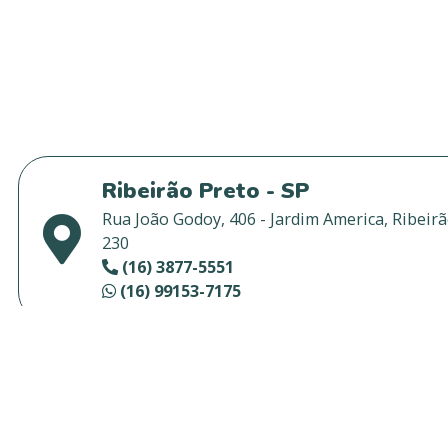
Ribeirão Preto - SP
Rua João Godoy, 406 - Jardim America, Ribeirã
230
(16) 3877-5551
(16) 99153-7175
São Joaquim da Barra - SP
Rua Goiás, 606, Sala 3 , Centro, São Joaquim d
000