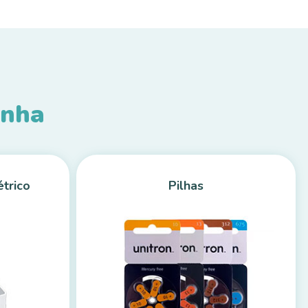
inha
étrico
Pilhas